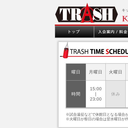
キ
曜日
月曜日
火曜日
15:00
時間
|
休み
23:00
※試合遠征などで休館日となる場合
※火曜日が祭日の場合は翌水曜日が